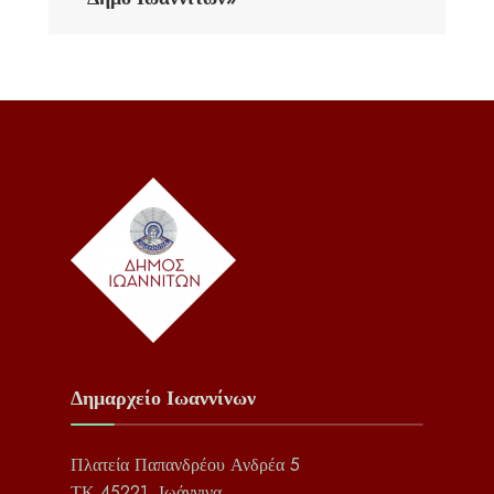
Δημαρχείο Ιωαννίνων
Πλατεία Παπανδρέου Ανδρέα 5
ΤΚ 45221, Ιωάννινα