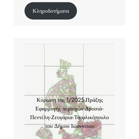
Κληροδοτήματα
Κύρωση της 1/2025 Πράξης
Εφαρμογής περιοχών Δροσιά-
Πεντέλη-Ζευγάρια-Τσιφλικόπουλο
του Δήμου Ιωαννιτών