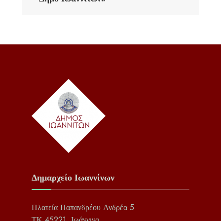
Δημαρχείο Ιωαννίνων
Πλατεία Παπανδρέου Ανδρέα 5
ΤΚ 45221, Ιωάννινα