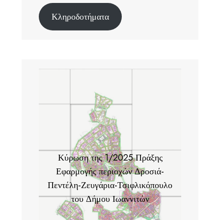
Κληροδοτήματα
Κύρωση της 1/2025 Πράξης
Εφαρμογής περιοχών Δροσιά-
Πεντέλη-Ζευγάρια-Τσιφλικόπουλο
του Δήμου Ιωαννιτών