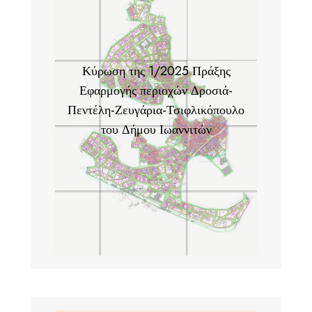
Κύρωση της 1/2025 Πράξης
Εφαρμογής περιοχών Δροσιά-
Πεντέλη-Ζευγάρια-Τσιφλικόπουλο
του Δήμου Ιωαννιτών