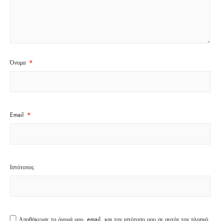
Όνομα
*
Email
*
Ιστότοπος
Αποθήκευσε το όνομά μου, email, και τον ιστότοπο μου σε αυτόν τον πλοηγό