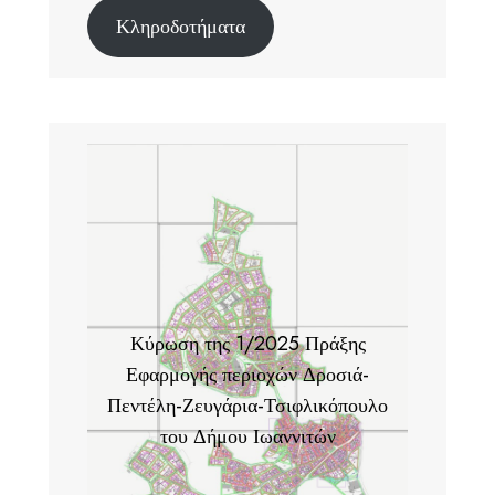
Κληροδοτήματα
Κύρωση της 1/2025 Πράξης
Εφαρμογής περιοχών Δροσιά-
Πεντέλη-Ζευγάρια-Τσιφλικόπουλο
του Δήμου Ιωαννιτών