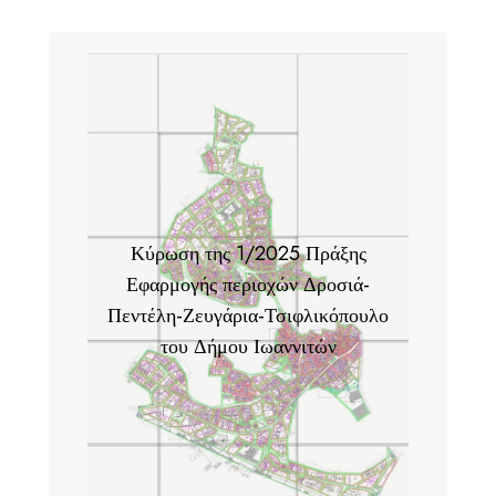
Κύρωση της 1/2025 Πράξης
Εφαρμογής περιοχών Δροσιά-
Πεντέλη-Ζευγάρια-Τσιφλικόπουλο
του Δήμου Ιωαννιτών