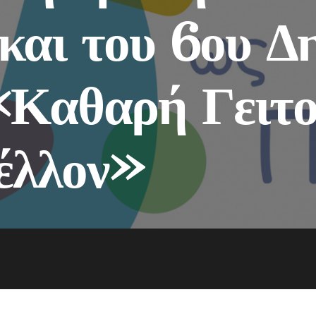
και του 6ου Δ
«Καθαρή Γειτο
έλλον»