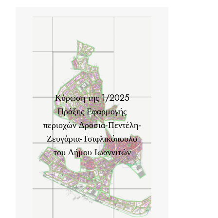
Κύρωση της 1/2025
Πράξης Εφαρμογής
περιοχών Δροσιά-Πεντέλη-
Ζευγάρια-Τσιφλικόπουλο
του Δήμου Ιωαννιτών