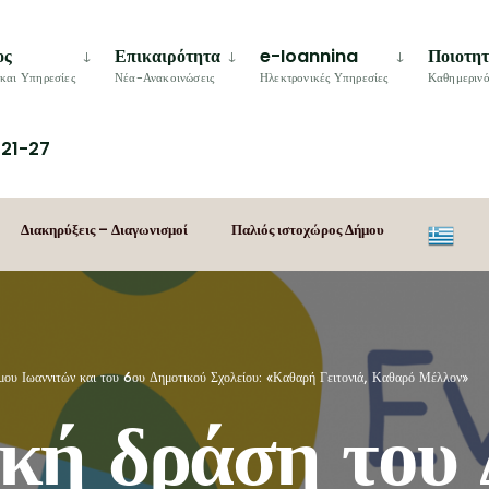
ος
Επικαιρότητα
e-Ioannina
Ποιοτη
και Υπηρεσίες
Νέα-Ανακοινώσεις
Ηλεκτρονικές Υπηρεσίες
Καθημερινό
21-27
Διακηρύξεις – Διαγωνισμοί
Παλιός ιστοχώρος Δήμου
μου Ιωαννιτών και του 6ου Δημοτικού Σχολείου: «Καθαρή Γειτονιά, Καθαρό Μέλλον»
ική δράση του