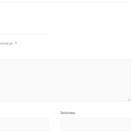
νονται με
*
Ιστότοπος