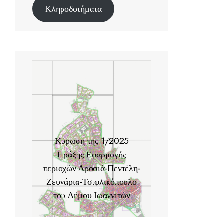
Κληροδοτήματα
Κύρωση της 1/2025
Πράξης Εφαρμογής
περιοχών Δροσιά-Πεντέλη-
Ζευγάρια-Τσιφλικόπουλο
του Δήμου Ιωαννιτών