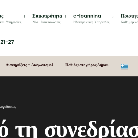
ος
Επικαιρότητα
e-Ioannina
Ποιοτη
και Υπηρεσίες
Νέα-Ανακοινώσεις
Ηλεκτρονικές Υπηρεσίες
Καθημερινό
21-27
Διακηρύξεις – Διαγωνισμοί
Παλιός ιστοχώρος Δήμου
λογοδοσίας
ό τη συνεδρία