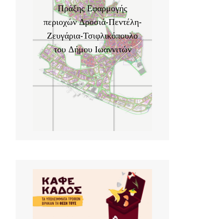
Πράξης Εφαρμογής
περιοχών Δροσιά-Πεντέλη-
Ζευγάρια-Τσιφλικόπουλο
του Δήμου Ιωαννιτών