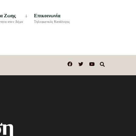
τα Ζωης
Επικοινωνία
τητα στον Δήμο
Τηλεφωνικός Κατάλογος
ση