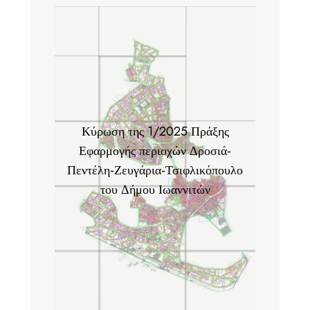
Κύρωση της 1/2025 Πράξης
Εφαρμογής περιοχών Δροσιά-
Πεντέλη-Ζευγάρια-Τσιφλικόπουλο
του Δήμου Ιωαννιτών