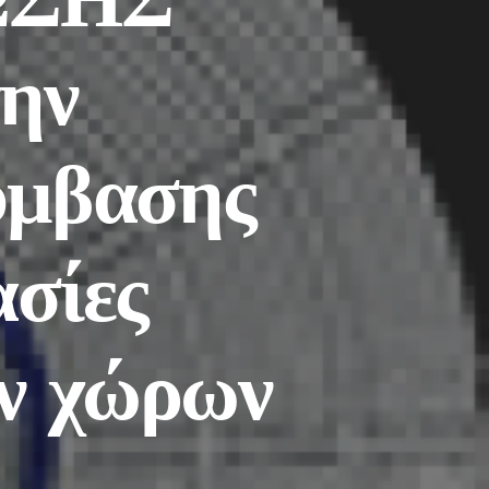
ην
ύμβασης
ασίες
ν χώρων