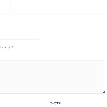
νονται με
*
Ιστότοπος