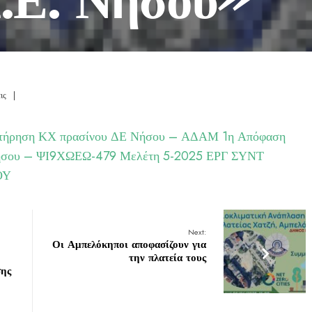
ις
|
υντήρηση ΚΧ πρασίνου ΔΕ Νήσου – ΑΔΑΜ
1η Απόφαση
Νήσου – ΨΙ9ΧΩΕΩ-479
Μελέτη 5-2025 ΕΡΓ ΣΥΝΤ
ΟΥ
Next:
Οι Αμπελόκηποι αποφασίζουν για
την πλατεία τους
σης