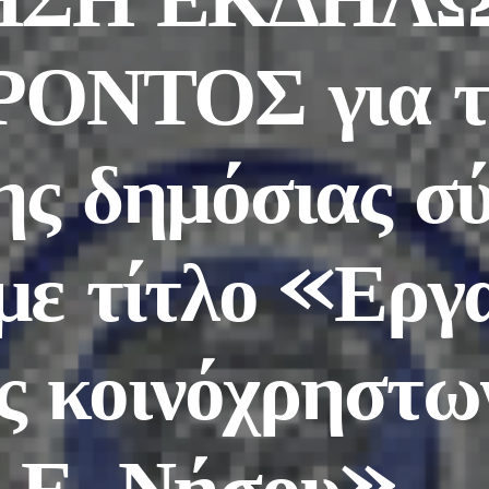
ΟΝΤΟΣ για τ
ης δημόσιας σ
με τίτλο «Εργ
ς κοινόχρηστω
Δ.Ε. Νήσου»