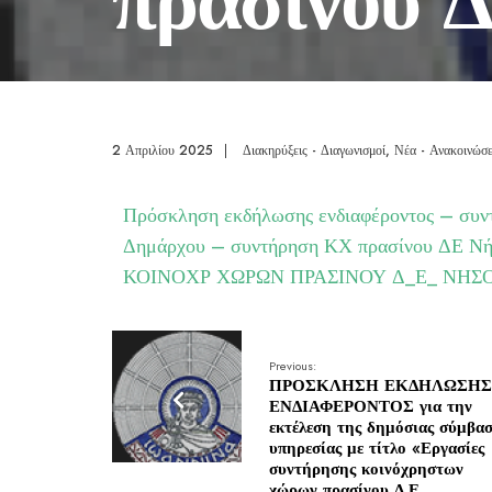
2 Απριλίου 2025
|
Διακηρύξεις - Διαγωνισμοί
,
Νέα - Ανακοινώσε
Πρόσκληση εκδήλωσης ενδιαφέροντος – σ
Δημάρχου – συντήρηση ΚΧ πρασίνου ΔΕ 
ΚΟΙΝΟΧΡ ΧΩΡΩΝ ΠΡΑΣΙΝΟΥ Δ_Ε_ ΝΗΣ
Previous:
ΠΡΟΣΚΛΗΣΗ ΕΚΔΗΛΩΣΗΣ
ΕΝΔΙΑΦΕΡΟΝΤΟΣ για την
εκτέλεση της δημόσιας σύμβα
υπηρεσίας με τίτλο «Εργασίες
συντήρησης κοινόχρηστων
χώρων πρασίνου Δ.Ε.