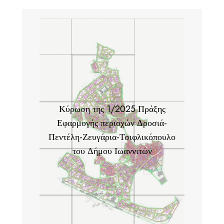
Κύρωση της 1/2025 Πράξης
Εφαρμογής περιοχών Δροσιά-
Πεντέλη-Ζευγάρια-Τσιφλικόπουλο
του Δήμου Ιωαννιτών