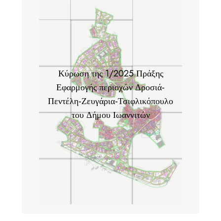
Κύρωση της 1/2025 Πράξης
Εφαρμογής περιοχών Δροσιά-
Πεντέλη-Ζευγάρια-Τσιφλικόπουλο
του Δήμου Ιωαννιτών