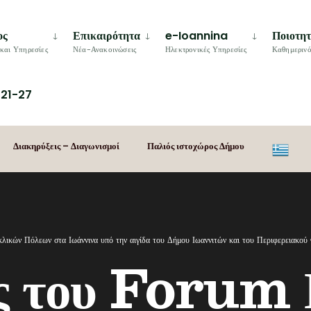
ος
Επικαιρότητα
e-Ioannina
Ποιοτη
και Υπηρεσίες
Νέα-Ανακοινώσεις
Ηλεκτρονικές Υπηρεσίες
Καθημερινό
21-27
Διακηρύξεις – Διαγωνισμοί
Παλιός ιστοχώρος Δήμου
λικών Πόλεων στα Ιωάννινα υπό την αιγίδα του Δήμου Ιωαννιτών και του Περιφερειακ
ς του Forum 