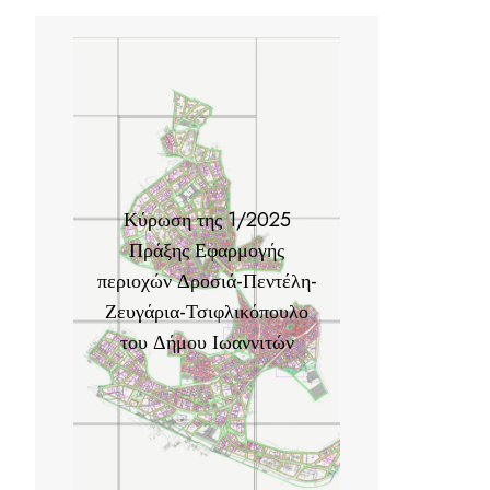
Κύρωση της 1/2025
Πράξης Εφαρμογής
περιοχών Δροσιά-Πεντέλη-
Ζευγάρια-Τσιφλικόπουλο
του Δήμου Ιωαννιτών