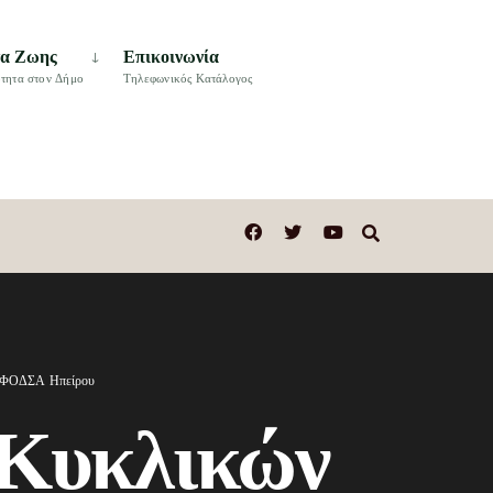
τα Ζωης
Επικοινωνία
τητα στον Δήμο
Τηλεφωνικός Κατάλογος
ού ΦΟΔΣΑ Ηπείρου
Κυκλικών