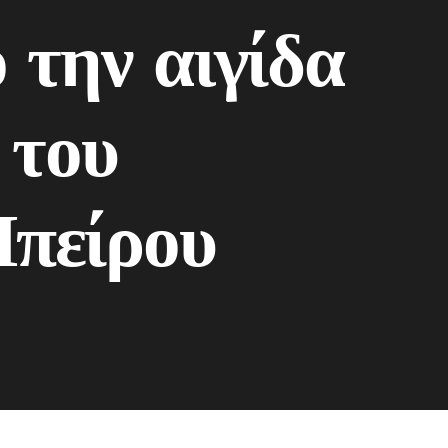
 την αιγίδα
 του
πείρου