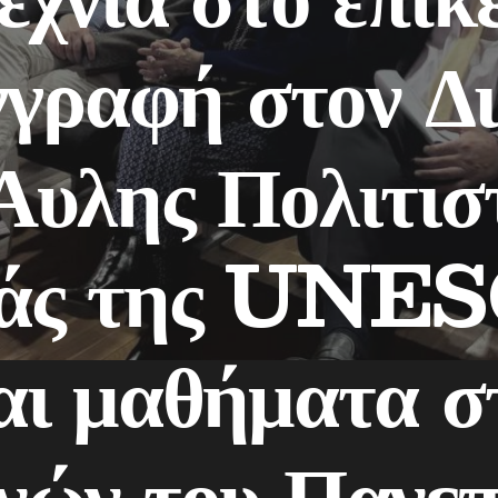
γγραφή στον Δ
Άυλης Πολιτισ
ιάς της UNE
αι μαθήματα σ
νών του Πανεπ