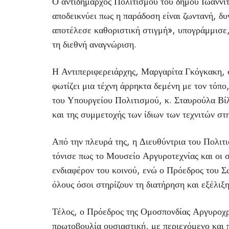
Ο αντιδήμαρχος Πολιτισμού του δήμου Ιωαννι
αποδεικνύει πως η παράδοση είναι ζωντανή, δ
αποτέλεσε καθοριστική στιγμή», υπογράμμισε,
τη διεθνή αναγνώριση.
Η Αντιπεριφερειάρχης, Μαργαρίτα Γκόγκακη, 
φωτίζει μια τέχνη άρρηκτα δεμένη με τον τόπ
του Υπουργείου Πολιτισμού, κ. Σταυρούλα Βί
και της συμμετοχής των ίδιων των τεχνιτών στ
Από την πλευρά της, η Διευθύντρια του Πολιτ
τόνισε πως το Μουσείο Αργυροτεχνίας και οι σ
ενδιαφέρον του κοινού, ενώ ο Πρόεδρος του 
όλους όσοι στηρίζουν τη διατήρηση και εξέλιξη
Τέλος, ο Πρόεδρος της Ομοσπονδίας Αργυροχρ
πρωτοβουλία ουσιαστική, με περιεχόμενο και π