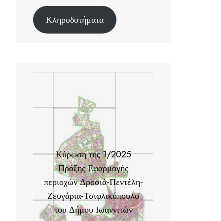
Κληροδοτήματα
Κύρωση της 1/2025
Πράξης Εφαρμογής
περιοχών Δροσιά-Πεντέλη-
Ζευγάρια-Τσιφλικόπουλο
του Δήμου Ιωαννιτών