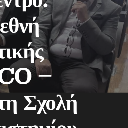
ιεθνή
τικής
SCO –
τη Σχολή
ιστημίου