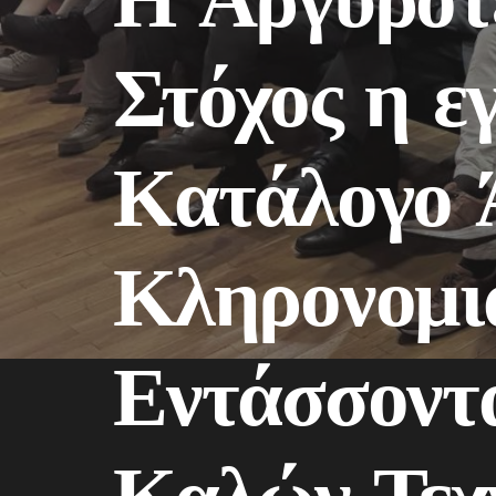
Στόχος η ε
Κατάλογο 
Κληρονομ
Εντάσσοντ
Καλών Τεχ