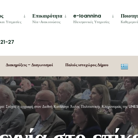
ος
Επικαιρότητα
e-Ioannina
Ποιοτη
και Υπηρεσίες
Νέα-Ανακοινώσεις
Ηλεκτρονικές Υπηρεσίες
Καθημερινό
21-27
Διακηρύξεις – Διαγωνισμοί
Παλιός ιστοχώρος Δήμου
τρο: Στόχος η εγγραφή στον Διεθνή Κατάλογο Άυλης Πολιτιστικής Κληρονομιάς της UN
χνία στο επίκ