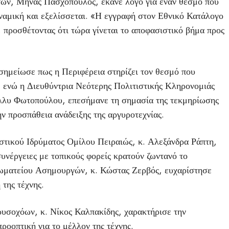
τών, Μηνάς Πασχόπουλος, έκανε λόγο για έναν θεσμό που
υναμική και εξελίσσεται. «Η εγγραφή στον Εθνικό Κατάλογο
 προσθέτοντας ότι τώρα γίνεται το αποφασιστικό βήμα προς
σημείωσε πως η Περιφέρεια στηρίζει τον θεσμό που
ο, ενώ η Διευθύντρια Νεότερης Πολιτιστικής Κληρονομιάς
λλυ Φωτοπούλου, επεσήμανε τη σημασία της τεκμηρίωσης
ην προσπάθεια ανάδειξης της αργυροτεχνίας.
ιστικού Ιδρύματος Ομίλου Πειραιώς, κ. Αλεξάνδρα Ράπτη,
υνέργειες με τοπικούς φορείς κρατούν ζωντανό το
Σωματείου Ασημουργών, κ. Κώστας Ζερβός, ευχαρίστησε
 της τέχνης.
υσοχόων, κ. Νίκος Καλπακίδης, χαρακτήρισε την
ροοπτική για το μέλλον της τέχνης.