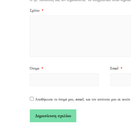
Η ηλ. διεύθυνση σας δεν δημοσιεύεται.
Τα υποχρεωτικά πεδία σημειώ
Σχόλιο
*
Όνομα
*
Email
*
Αποθήκευσε το όνομά μου, email, και τον ιστότοπο μου σε αυτόν