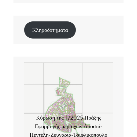
Κληροδοτήματα
Κύρωση της 1/2025 Πράξης
Εφαρμογής περιοχών Δροσιά-
Πεντέλη-Ζευγάρια-Τσιφλικόπουλο