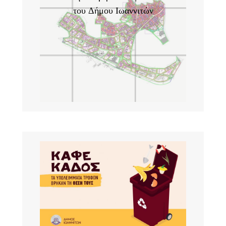
του Δήμου Ιωαννιτών