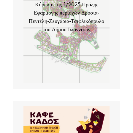
Κύρωση της 1/2025 Πράξης
Εφαρμογής περιοχών Δροσιά-
Πεντέλη-Ζευγάρια-Τσιφλικόπουλο
του Δήμου Ιωαννιτών