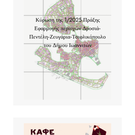
Κύρωση της 1/2025 Πράξης
Εφαρμογής περιοχών Δροσιά-
Πεντέλη-Ζευγάρια-Τσιφλικόπουλο
του Δήμου Ιωαννιτών