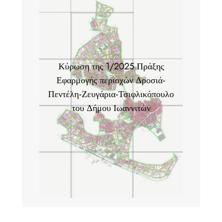
Κύρωση της 1/2025 Πράξης
Εφαρμογής περιοχών Δροσιά-
Πεντέλη-Ζευγάρια-Τσιφλικόπουλο
του Δήμου Ιωαννιτών