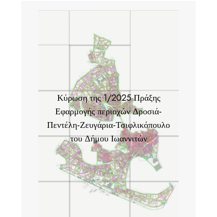
Κύρωση της 1/2025 Πράξης
Εφαρμογής περιοχών Δροσιά-
Πεντέλη-Ζευγάρια-Τσιφλικόπουλο
του Δήμου Ιωαννιτών