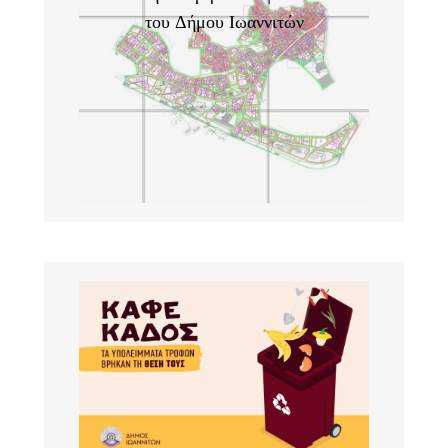
του Δήμου Ιωαννιτών