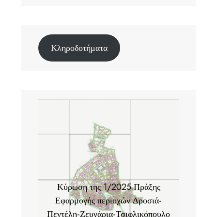
Κληροδοτήματα
Κύρωση της 1/2025 Πράξης
Εφαρμογής περιοχών Δροσιά-
Πεντέλη-Ζευγάρια-Τσιφλικόπουλο