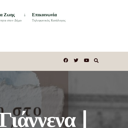
τα Ζωης
Επικοινωνία
τητα στον Δήμο
Τηλεφωνικός Κατάλογος
Γιάννενα |