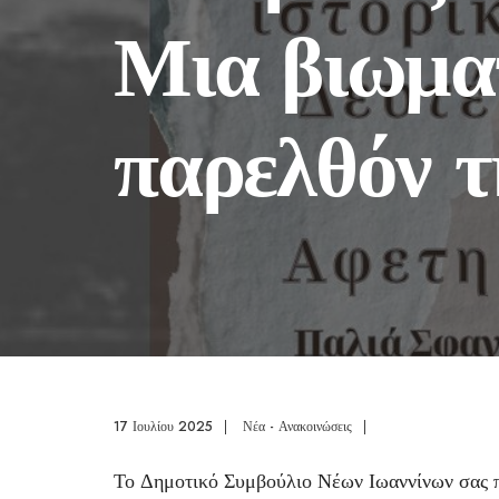
Μια βιωμα
παρελθόν τ
17 Ιουλίου 2025
|
Νέα - Ανακοινώσεις
|
Το Δημοτικό Συμβούλιο Νέων Ιωαννίνων σας π