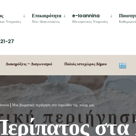
ος
Επικαιρότητα
e-Ioannina
Ποιοτη
και Υπηρεσίες
Νέα-Ανακοινώσεις
Ηλεκτρονικές Υπηρεσίες
Καθημερινό
21-27
Διακηρύξεις – Διαγωνισμοί
Παλιός ιστοχώρος Δήμου
άννενα | Μια βιωματική περιήγηση στο παρελθόν της πόλης μας
Περίπατος στα 