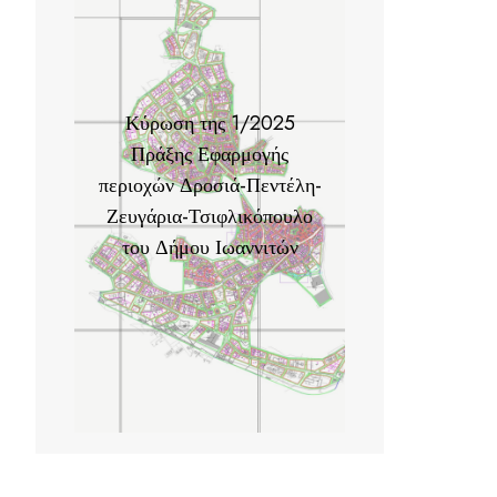
Κύρωση της 1/2025
Πράξης Εφαρμογής
περιοχών Δροσιά-Πεντέλη-
Ζευγάρια-Τσιφλικόπουλο
του Δήμου Ιωαννιτών