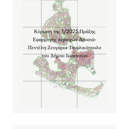
Κύρωση της 1/2025 Πράξης
Εφαρμογής περιοχών Δροσιά-
Πεντέλη-Ζευγάρια-Τσιφλικόπουλο
του Δήμου Ιωαννιτών