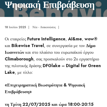
Ψηφιακή Επιβράβευση
18 Ιουλίου 2025
|
Νέα - Ανακοινώσεις
|
Οι εταιρείες
Future Intelligence
,
AI&me
,
wow®
και
Bikewise Travel
, σε συνεργασία με τον
Δήμο
Ιωαννιτών
και στο πλαίσιο του ευρωπαϊκού έργου
Climaborough
, σας προσκαλούν στο 2ο εργαστήριο
της πιλοτικής δράσης
DFGlake – Digital for Green
Lake
, με τίτλο:
«Επιχειρηματική Βιωσιμότητα & Ψηφιακή
Επιβράβευση»
τη Τρίτη 22/07/2025 και ώρα 18:00-20:15