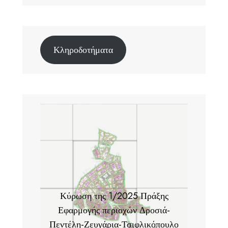
Κληροδοτήματα
Κύρωση της 1/2025 Πράξης
Εφαρμογής περιοχών Δροσιά-
Πεντέλη-Ζευγάρια-Τσιφλικόπουλο