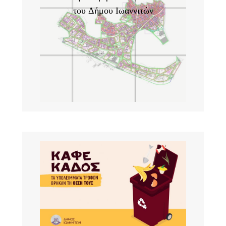
του Δήμου Ιωαννιτών