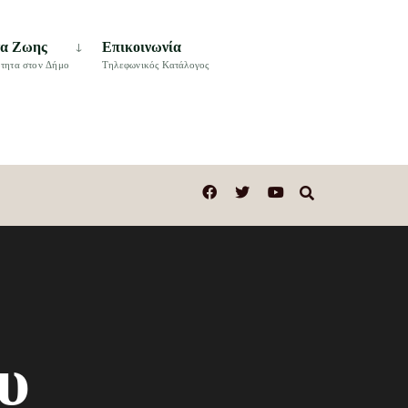
τα Ζωης
Επικοινωνία
τητα στον Δήμο
Τηλεφωνικός Κατάλογος
υ