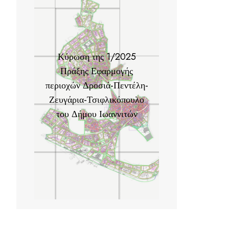
Κύρωση της 1/2025
Πράξης Εφαρμογής
περιοχών Δροσιά-Πεντέλη-
Ζευγάρια-Τσιφλικόπουλο
του Δήμου Ιωαννιτών