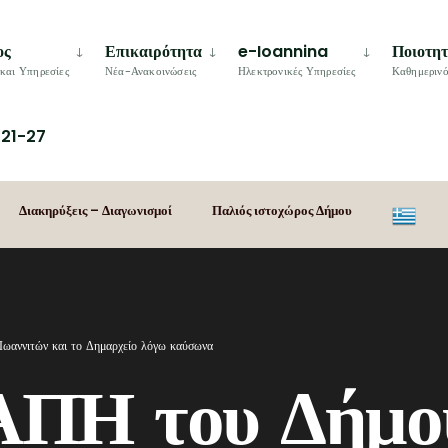
ος
Επικαιρότητα
e-Ioannina
Ποιοτη
και Υπηρεσίες
Νέα-Ανακοινώσεις
Ηλεκτρονικές Υπηρεσίες
Καθημερινό
21-27
Διακηρύξεις – Διαγωνισμοί
Παλιός ιστοχώρος Δήμου
ωαννιτών και το Δημαρχείο λόγω καύσωνα
ΑΠΗ του Δήμο