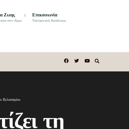
τα Ζωης
Επικοινωνία
τητα στον Δήμο
Τηλεφωνικός Κατάλογος
ου Βελισσαρίου
ίζει τη