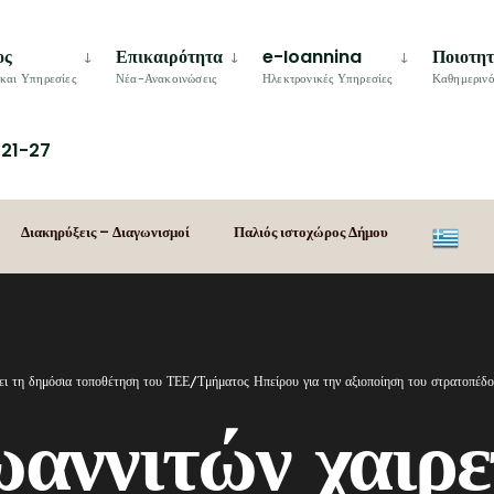
ος
Επικαιρότητα
e-Ioannina
Ποιοτη
και Υπηρεσίες
Νέα-Ανακοινώσεις
Ηλεκτρονικές Υπηρεσίες
Καθημερινό
21-27
Διακηρύξεις – Διαγωνισμοί
Παλιός ιστοχώρος Δήμου
ζει τη δημόσια τοποθέτηση του ΤΕΕ/Τμήματος Ηπείρου για την αξιοποίηση του στρατοπέδ
αννιτών χαιρετ