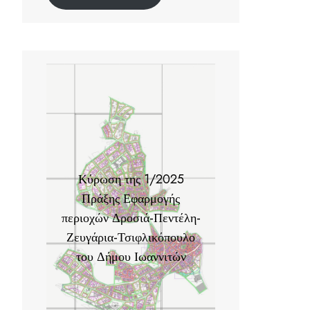
Κύρωση της 1/2025
Πράξης Εφαρμογής
περιοχών Δροσιά-Πεντέλη-
Ζευγάρια-Τσιφλικόπουλο
του Δήμου Ιωαννιτών