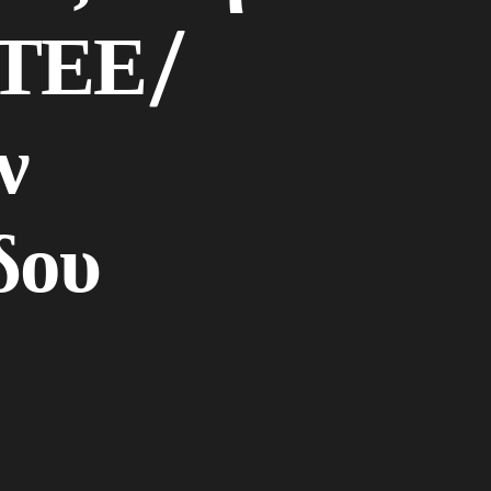
 ΤΕΕ/
ν
δου