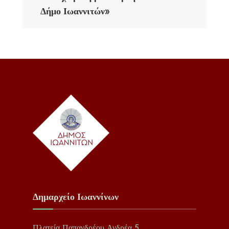
Δήμο Ιωαννιτών»
Δημαρχείο Ιωαννίνων
Πλατεία Παπανδρέου Ανδρέα 5