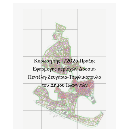
Κύρωση της 1/2025 Πράξης
Εφαρμογής περιοχών Δροσιά-
Πεντέλη-Ζευγάρια-Τσιφλικόπουλο
του Δήμου Ιωαννιτών