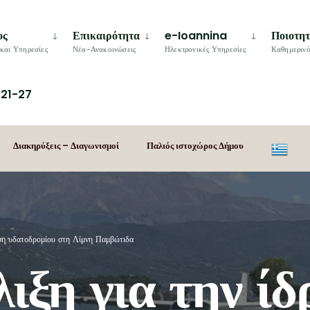
ος
Επικαιρότητα
e-Ioannina
Ποιοτη
και Υπηρεσίες
Νέα-Ανακοινώσεις
Ηλεκτρονικές Υπηρεσίες
Καθημερινό
21-27
Διακηρύξεις – Διαγωνισμοί
Παλιός ιστοχώρος Δήμου
υση υδατοδρομίου στη Λίμνη Παμβώτιδα
λιξη για την ί