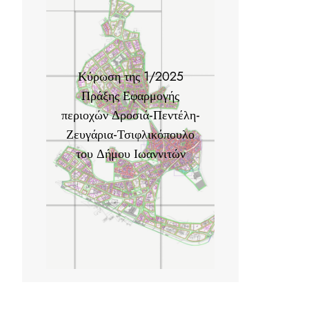
Κύρωση της 1/2025
Πράξης Εφαρμογής
περιοχών Δροσιά-Πεντέλη-
Ζευγάρια-Τσιφλικόπουλο
του Δήμου Ιωαννιτών