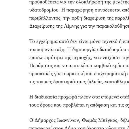
προϋποθέσεις για την ολοκλήρωση της μελέτης
υδατοδρομίου. Η παραχώρηση συνοδεύεται από
περιβάλλοντος, την ορθή διαχείριση της παραλ
Διαχείρισης της Λίμνης για την παρακολούθησ
Το εγχείρημα αυτό δεν είναι μόνο τεχνικό ή ε
τοπική ανάπτυξη. Η δημιουργία υδατοδρομίου 
επισκεψιμότητα της περιοχής, να ενισχύσει τη
Περάματος και να αποτελέσει κομβικό κρίκο σ
προοπτικές για τουριστική και επιχειρηματική
τις τοπικές δραστηριότητες (αλιεία, ναυταθλητι
Η διαδικασία προχωρά πλέον στα επόμενα στάδ
τους όρους που προβλέπει η απόφαση και τις σ
Ο Δήμαρχος Ιωαννίνων, Θωμάς Μπέγκας, δήλωσ
παραχωρεί στον Δήμο κοινόχρηστο χώρο στη Λ