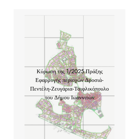
Κύρωση της 1/2025 Πράξης
Εφαρμογής περιοχών Δροσιά-
Πεντέλη-Ζευγάρια-Τσιφλικόπουλο
του Δήμου Ιωαννιτών