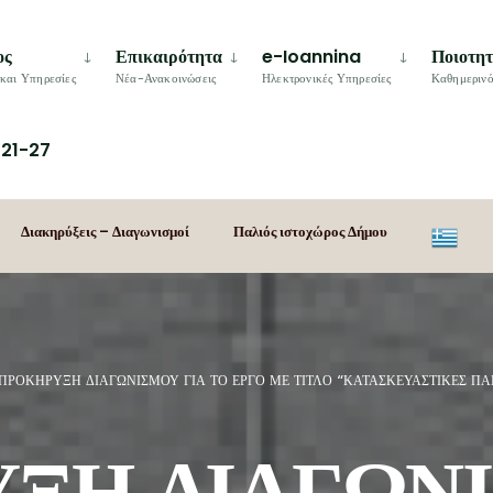
ος
Επικαιρότητα
e-Ioannina
Ποιοτη
και Υπηρεσίες
Νέα-Ανακοινώσεις
Ηλεκτρονικές Υπηρεσίες
Καθημερινό
21-27
Διακηρύξεις – Διαγωνισμοί
Παλιός ιστοχώρος Δήμου
ΠΡΟΚΗΡΥΞΗ ΔΙΑΓΩΝΙΣΜΟΥ ΓΙΑ ΤΟ ΕΡΓΟ ΜΕ ΤΙΤΛΟ “ΚΑΤΑΣΚΕΥΑΣΤΙΚΕΣ ΠΑ
ΞΗ ΔΙΑΓΩΝ