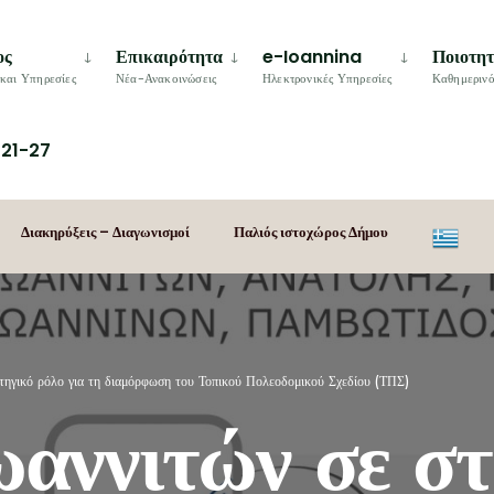
ος
Επικαιρότητα
e-Ioannina
Ποιοτη
και Υπηρεσίες
Νέα-Ανακοινώσεις
Ηλεκτρονικές Υπηρεσίες
Καθημερινό
21-27
Διακηρύξεις – Διαγωνισμοί
Παλιός ιστοχώρος Δήμου
τηγικό ρόλο για τη διαμόρφωση του Τοπικού Πολεοδομικού Σχεδίου (ΤΠΣ)
αννιτών σε στ