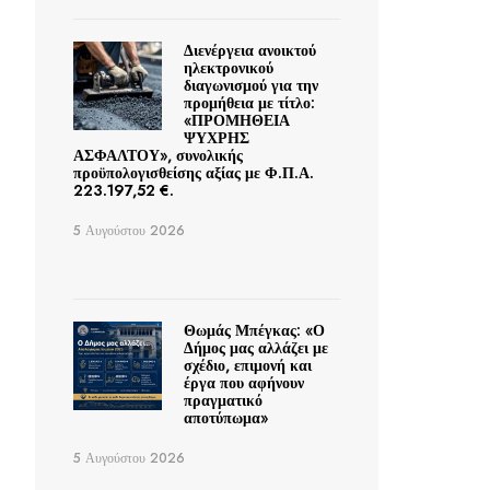
Διενέργεια ανοικτού
ηλεκτρονικού
διαγωνισμού για την
προμήθεια με τίτλο:
«ΠΡΟΜΗΘΕΙΑ
ΨΥΧΡΗΣ
ΑΣΦΑΛΤΟΥ», συνολικής
προϋπολογισθείσης αξίας με Φ.Π.Α.
223.197,52 €.
5 Αυγούστου 2026
Θωμάς Μπέγκας: «Ο
Δήμος μας αλλάζει με
σχέδιο, επιμονή και
έργα που αφήνουν
πραγματικό
αποτύπωμα»
5 Αυγούστου 2026