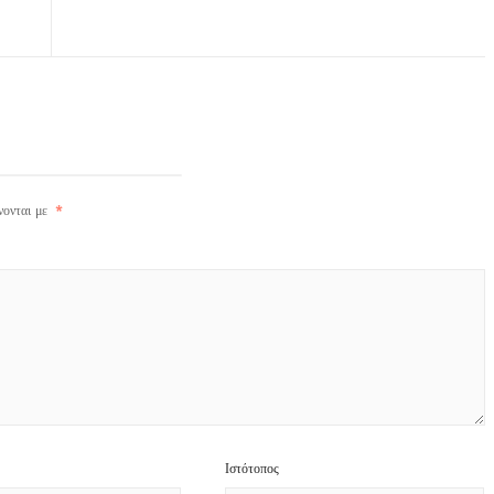
νονται με
*
Ιστότοπος