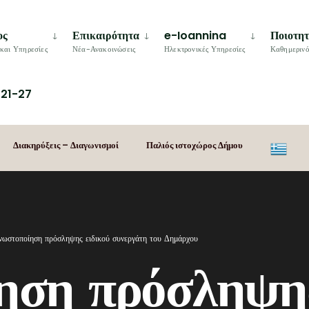
ος
Επικαιρότητα
e-Ioannina
Ποιοτη
και Υπηρεσίες
Νέα-Ανακοινώσεις
Ηλεκτρονικές Υπηρεσίες
Καθημερινό
21-27
Διακηρύξεις – Διαγωνισμοί
Παλιός ιστοχώρος Δήμου
νωστοποίηση πρόσληψης ειδικού συνεργάτη του Δημάρχου
ηση πρόσληψης