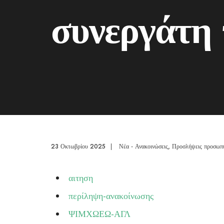
συνεργάτη
23 Οκτωβρίου 2025
|
Νέα - Ανακοινώσεις
,
Προσλήψεις προσωπ
αιτηση
περίληψη-ανακοίνωσης
ΨΙΜΧΩΕΩ-ΑΓΛ