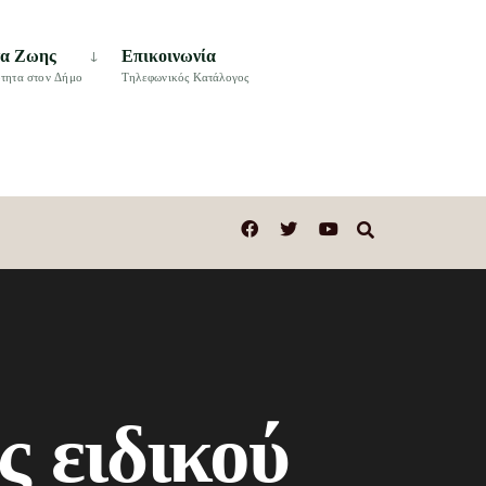
τα Ζωης
Επικοινωνία
τητα στον Δήμο
Τηλεφωνικός Κατάλογος
 ειδικού