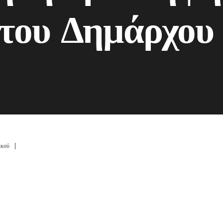
 του Δημάρχου
ικού
|