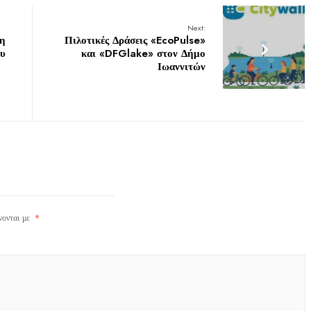
Next:
9η
Πιλοτικές Δράσεις «EcoPulse»
ου
και «DFGlake» στον Δήμο
Ιωαννιτών
νονται με
*