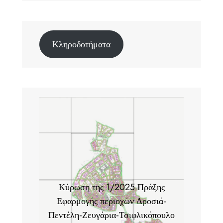
Κληροδοτήματα
Κύρωση της 1/2025 Πράξης
Εφαρμογής περιοχών Δροσιά-
Πεντέλη-Ζευγάρια-Τσιφλικόπουλο