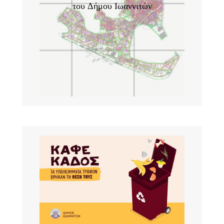
του Δήμου Ιωαννιτών