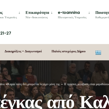
ος
Επικαιρότητα
e-Ioannina
Ποιοτη
και Υπηρεσίες
Νέα-Ανακοινώσεις
Ηλεκτρονικές Υπηρεσίες
Καθημερινό
21-27
Διακηρύξεις – Διαγωνισμοί
Παλιός ιστοχώρος Δήμου
α: «Καμία πόλη δεν μπορεί να πετύχει μόνη της – Η πράσινη μετάβαση είναι μαραθώνιο
γκας από Καλ