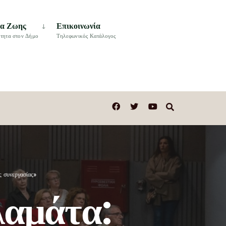
τα Ζωης
Επικοινωνία
τητα στον Δήμο
Τηλεφωνικός Κατάλογος
ς συνεργασίας»
αμάτα: