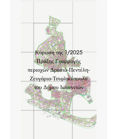
Κύρωση της 1/2025
Πράξης Εφαρμογής
περιοχών Δροσιά-Πεντέλη-
Ζευγάρια-Τσιφλικόπουλο
του Δήμου Ιωαννιτών