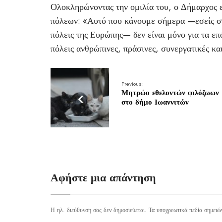
Ολοκληρώνοντας την ομιλία του, ο Δήμαρχος ε
πόλεων: «Αυτό που κάνουμε σήμερα —εσείς στ
πόλεις της Ευρώπης— δεν είναι μόνο για τα επό
πόλεις ανθρώπινες, πράσινες, συνεργατικές και
Previous:
Μητρώο εθελοντών φιλόζωων
στο δήμο Ιωαννιτών
Αφήστε μια απάντηση
Η ηλ. διεύθυνση σας δεν δημοσιεύεται.
Τα υποχρεωτικά πεδία σημειώ