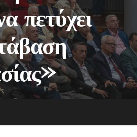
να πετύχει
ετάβαση
ασίας»