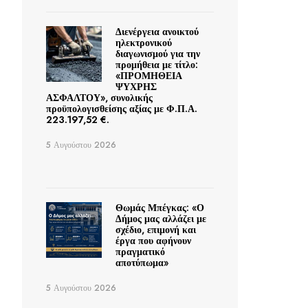
Διενέργεια ανοικτού
ηλεκτρονικού
διαγωνισμού για την
προμήθεια με τίτλο:
«ΠΡΟΜΗΘΕΙΑ
ΨΥΧΡΗΣ
ΑΣΦΑΛΤΟΥ», συνολικής
προϋπολογισθείσης αξίας με Φ.Π.Α.
223.197,52 €.
5 Αυγούστου 2026
Θωμάς Μπέγκας: «Ο
Δήμος μας αλλάζει με
σχέδιο, επιμονή και
έργα που αφήνουν
πραγματικό
αποτύπωμα»
5 Αυγούστου 2026