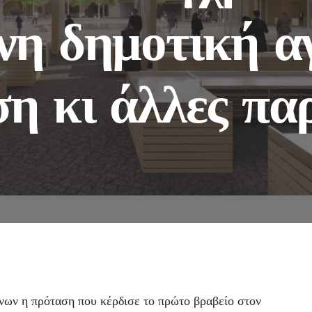
νη δημοτική α
η κι άλλες πα
ων η πρόταση που κέρδισε το πρώτο βραβείο στον