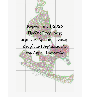
Κύρωση της 1/2025
Πράξης Εφαρμογής
περιοχών Δροσιά-Πεντέλη-
Ζευγάρια-Τσιφλικόπουλο
του Δήμου Ιωαννιτών