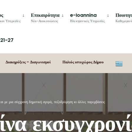
ος
Επικαιρότητα
e-Ioannina
Ποιοτη
και Υπηρεσίες
Νέα-Ανακοινώσεις
Ηλεκτρονικές Υπηρεσίες
Καθημερινό
21-27
Διακηρύξεις – Διαγωνισμοί
Παλιός ιστοχώρος Δήμου
αι με μια σύγχρονη δημοτική αγορά, πεζοδρόμηση κι άλλες παρεμβάσεις
να εκσυγχρονί