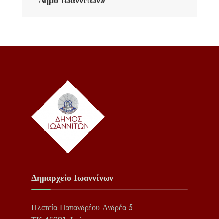
Δήμο Ιωαννιτών»
Δημαρχείο Ιωαννίνων
Πλατεία Παπανδρέου Ανδρέα 5