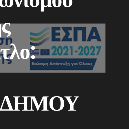
ης
τλο:
 ΔΗΜΟΥ