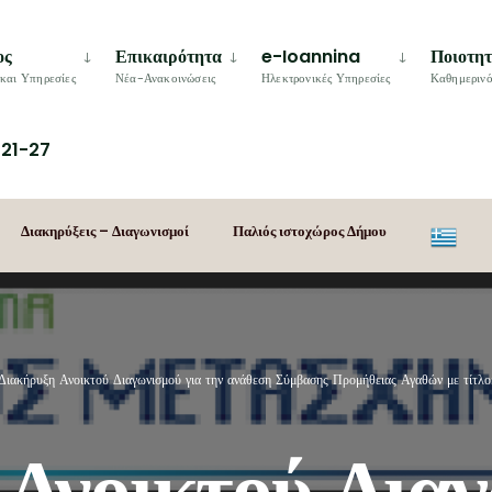
ος
Επικαιρότητα
e-Ioannina
Ποιοτη
και Υπηρεσίες
Νέα-Ανακοινώσεις
Ηλεκτρονικές Υπηρεσίες
Καθημερινό
21-27
Διακηρύξεις – Διαγωνισμοί
Παλιός ιστοχώρος Δήμου
Διακήρυξη Ανοικτού Διαγωνισμού για την ανάθεση Σύμβασης Προμήθειας Αγαθών
 Ανοικτού Δια