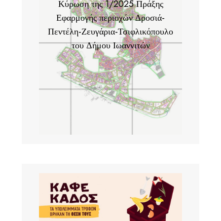
Κύρωση της 1/2025 Πράξης
Εφαρμογής περιοχών Δροσιά-
Πεντέλη-Ζευγάρια-Τσιφλικόπουλο
του Δήμου Ιωαννιτών