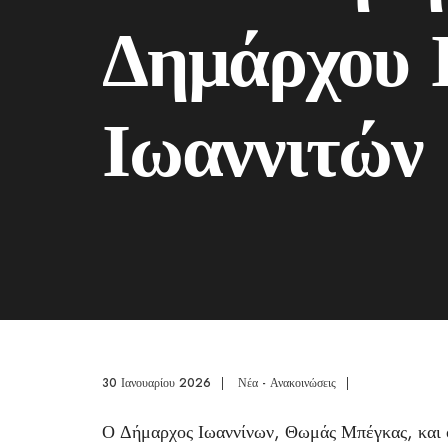
Δημάρχου 
Ιωαννιτών
30 Ιανουαρίου 2026
|
Νέα - Ανακοινώσεις
|
Ο Δήμαρχος Ιωαννίνων, Θωμάς Μπέγκας, και ο 