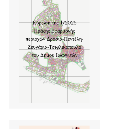
Κύρωση της 1/2025
Πράξης Εφαρμογής
περιοχών Δροσιά-Πεντέλη-
Ζευγάρια-Τσιφλικόπουλο
του Δήμου Ιωαννιτών