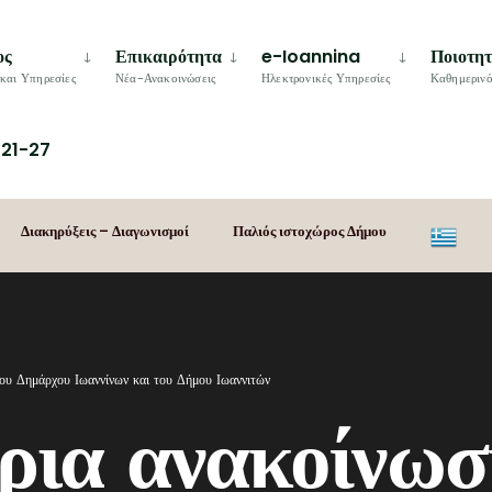
ος
Επικαιρότητα
e-Ioannina
Ποιοτη
και Υπηρεσίες
Νέα-Ανακοινώσεις
Ηλεκτρονικές Υπηρεσίες
Καθημερινό
21-27
Διακηρύξεις – Διαγωνισμοί
Παλιός ιστοχώρος Δήμου
ου Δημάρχου Ιωαννίνων και του Δήμου Ιωαννιτών
ρια ανακοίνωσ