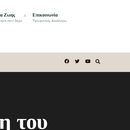
τα Ζωης
Επικοινωνία
τητα στον Δήμο
Τηλεφωνικός Κατάλογος
η του