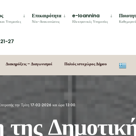
ος
Επικαιρότητα
e-Ioannina
Ποιοτη
και Υπηρεσίες
Νέα-Ανακοινώσεις
Ηλεκτρονικές Υπηρεσίες
Καθημερινό
21-27
Διακηρύξεις – Διαγωνισμοί
Παλιός ιστοχώρος Δήμου
Επιτροπής την Τρίτη 17-02-2026 και ώρα 13:00.
 της Δημοτικ