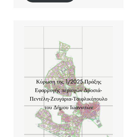
Κύρωση της 1/2025 Πράξης
Εφαρμογής περιοχών Δροσιά-
Πεντέλη-Ζευγάρια-Τσιφλικόπουλο
του Δήμου Ιωαννιτών