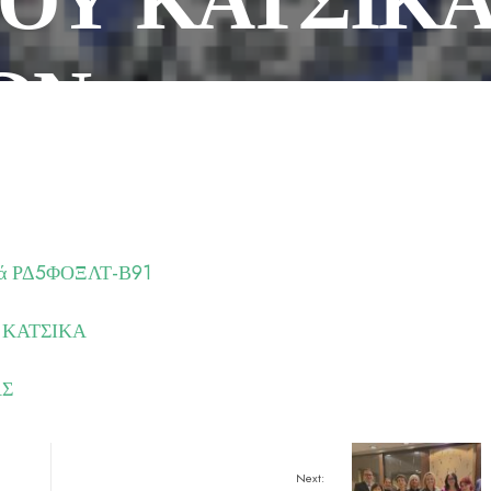
ΩΝ.
κά ΡΔ5ΦΟΞΛΤ-Β91
 ΚΑΤΣΙΚΑ
ΑΣ
Next: