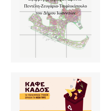
Πεντέλη-Ζευγάρια-Τσιφλικόπουλο
του Δήμου Ιωαννιτών