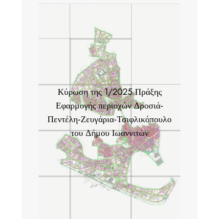
Κύρωση της 1/2025 Πράξης
Εφαρμογής περιοχών Δροσιά-
Πεντέλη-Ζευγάρια-Τσιφλικόπουλο
του Δήμου Ιωαννιτών