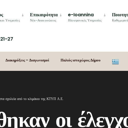
ος
Επικαιρότητα
e-Ioannina
Ποιοτη
και Υπηρεσίες
Νέα-Ανακοινώσεις
Ηλεκτρονικές Υπηρεσίες
Καθημερινό
21-27
Διακηρύξεις – Διαγωνισμοί
Παλιός ιστοχώρος Δήμου
στα σχολεία από το κλιμάκιο της ΚΤΥΠ Α.Ε.
καν οι έλεγχο