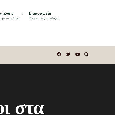
τα Ζωης
Επικοινωνία
τητα στον Δήμο
Τηλεφωνικός Κατάλογος
ι στα