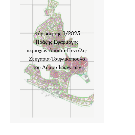
Κύρωση της 1/2025
Πράξης Εφαρμογής
περιοχών Δροσιά-Πεντέλη-
Ζευγάρια-Τσιφλικόπουλο
του Δήμου Ιωαννιτών