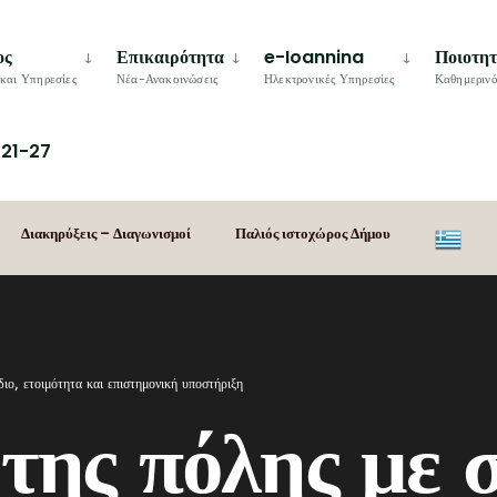
ος
Επικαιρότητα
e-Ioannina
Ποιοτη
και Υπηρεσίες
Νέα-Ανακοινώσεις
Ηλεκτρονικές Υπηρεσίες
Καθημερινό
21-27
Διακηρύξεις – Διαγωνισμοί
Παλιός ιστοχώρος Δήμου
ιο, ετοιμότητα και επιστημονική υποστήριξη
ης πόλης με σ