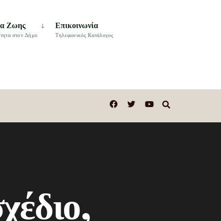
τα Ζωης
Επικοινωνία
τητα στον Δήμο
Τηλεφωνικός Κατάλογος
χέδιο,