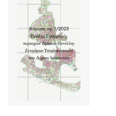
Κύρωση της 1/2025
Πράξης Εφαρμογής
περιοχών Δροσιά-Πεντέλη-
Ζευγάρια-Τσιφλικόπουλο
του Δήμου Ιωαννιτών