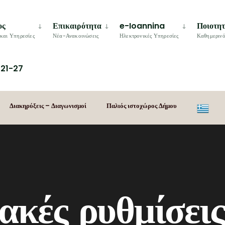
ος
Επικαιρότητα
e-Ioannina
Ποιοτη
και Υπηρεσίες
Νέα-Ανακοινώσεις
Ηλεκτρονικές Υπηρεσίες
Καθημερινό
21-27
Διακηρύξεις – Διαγωνισμοί
Παλιός ιστοχώρος Δήμου
κές ρυθμίσεις