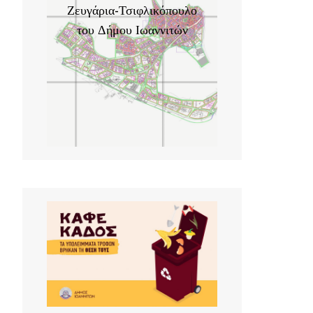
Ζευγάρια-Τσιφλικόπουλο
του Δήμου Ιωαννιτών