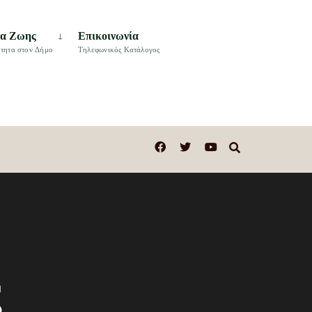
τα Ζωης
Επικοινωνία
τητα στον Δήμο
Τηλεφωνικός Κατάλογος