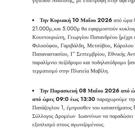
γηπέδου Ανατολής, με επιστροφή στην αφετηρ
Την Κυριακή 10 Μαΐου 2026
από ώρα 0
21.000μ,και 5.000μ θα εφαρμοστούν κυκλοφο
Κουντουριώτη, Γεωργίου Παπανδρέου (μέχρι 
Φιλοσόφου, Γαριβάλδη, Μετσόβου, Κάρολου 
Παπαναστασίου, Γ’ Σεπτεμβρίου, Εθνικής Αντ
παραλίμνιο πεζόδρομο και ποδηλατόδρομο (α
τερματισμό στην Πλατεία Μαβίλη.
Την Παρασκευή 08 Μαΐου 2026 από ώρ
από ώρες 09:0 έως 13:30
παραχωρούμε την 
Παπάζογλου 1, έμπροσθεν του καταστήματο
Σύλλογος Δρομέων Ιωαννίνων να παραδώσει τ
εξοπλισμό στους αγωνιζομένους.