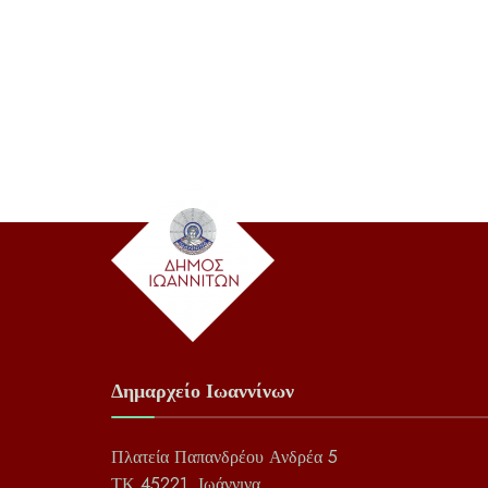
Δημαρχείο Ιωαννίνων
Πλατεία Παπανδρέου Ανδρέα 5
ΤΚ 45221, Ιωάννινα