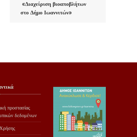
«Διαχείριση βιοαποβλήτων
στο Δήμο Ιωαννιτών»
ντικά
ική προστασίας
ωπικών δεδομένων
 Χρήσης