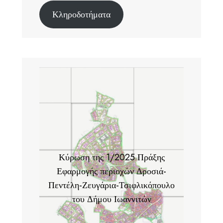
Κληροδοτήματα
Κύρωση της 1/2025 Πράξης
Εφαρμογής περιοχών Δροσιά-
Πεντέλη-Ζευγάρια-Τσιφλικόπουλο
του Δήμου Ιωαννιτών