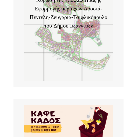
Κύρωση της 1/2025 Πράξης
Εφαρμογής περιοχών Δροσιά-
Πεντέλη-Ζευγάρια-Τσιφλικόπουλο
του Δήμου Ιωαννιτών