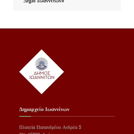
Δήμο Ιωαννιτών»
Δημαρχείο Ιωαννίνων
Πλατεία Παπανδρέου Ανδρέα 5